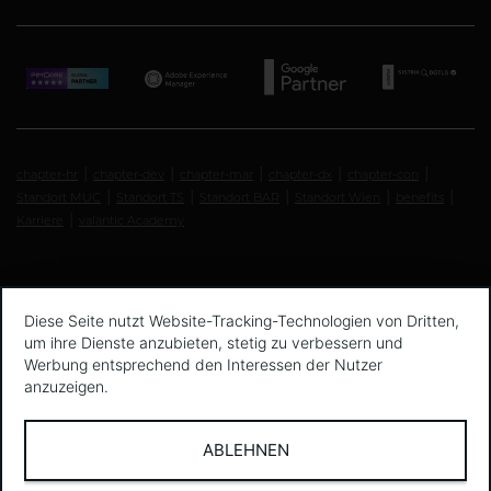
chapter-hr
chapter-dev
chapter-mar
chapter-dx
chapter-con
Standort MUC
Standort TS
Standort BAR
Standort Wien
benefits
Karriere
valantic Academy
Diese Seite nutzt Website-Tracking-Technologien von Dritten,
um ihre Dienste anzubieten, stetig zu verbessern und
Werbung entsprechend den Interessen der Nutzer
anzuzeigen.
ABLEHNEN