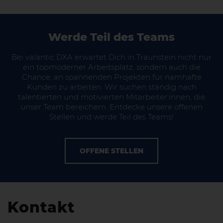
Werde Teil des Teams
Bei valantic DXA erwartet Dich in Traunstein nicht nur
ein topmoderner Arbeitsplatz, sondern auch die
Chance, an spannenden Projekten für namhafte
Kunden zu arbeiten. Wir suchen ständig nach
talentierten und motivierten Mitarbeiter:innen, die
unser Team bereichern. Entdecke unsere offenen
Stellen und werde Teil des Teams!
OFFENE STELLEN
Kontakt