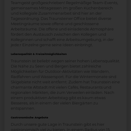
Teamgeist großgeschrieben! Regelmäßige Team-Events,
gemeinsames Mittagessen im großen Küchenbereich
und kollegiale Zusammenarbeit sind hier an der
Tagesordnung. Das Traunsteiner Office bietet diverse
Meetingräume sowie offene und geschlossene
Arbeitsräume. Die offene und einladende Atmosphäre
fördert den Austausch zwischen den Kollegen und
Kolleginnen und schafft eine Arbeitsumgebung, in der
jede:r Einzelne gerne seine Ideen einbringt.
Lebensqualität & Freizeitmöglichkeiten
Traunstein ist beliebt wegen seiner hohen Lebensqualität.
Die Nähe zu Seen und Bergen bietet zahlreiche
Möglichkeiten für Outdoor-Aktivitäten wie Wandern,
Radfahren und Wassersport. Für die Wintermonate sind
Skigebiete nicht weit entfernt. Zudem hat Traunstein eine
charmante Altstadt mit vielen Cafés, Restaurants und
regionalen Märkten, die zum Verweilen einladen. Nach
einem produktiven Arbeitstag gibt es kaum etwas
Besseres, als in einem der vielen Biergärten zu
entspannen.
Gastronomische Angebote
Durch unsere gute Lage in Traunstein gibt es hier
gastronomisch viel zu bieten. In einem Radius von 15