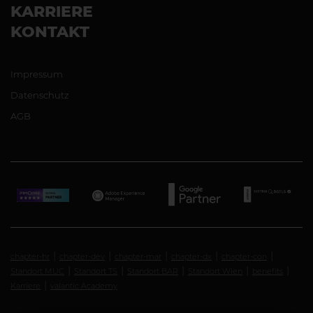
KARRIERE
KONTAKT
Impressum
Datenschutz
AGB
chapter-hr
chapter-dev
chapter-mar
chapter-dx
chapter-con
Standort MUC
Standort TS
Standort BAR
Standort Wien
benefits
Karriere
valantic Academy