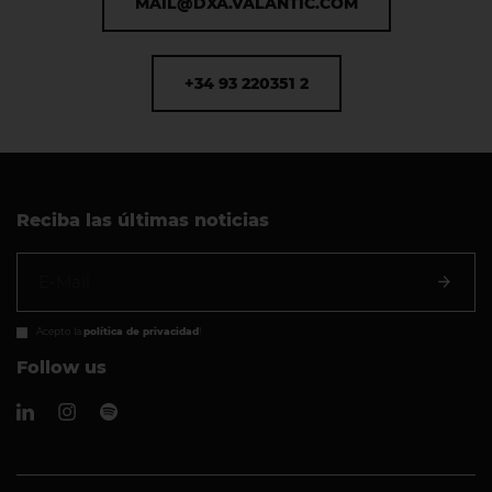
MAIL@DXA.VALANTIC.COM
+34 93 220351 2
Reciba las últimas noticias
Acepto la
política de privacidad
!
Follow us