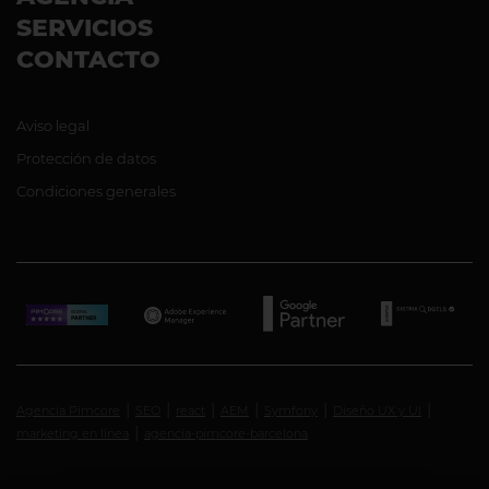
SERVICIOS
CONTACTO
Aviso legal
Protección de datos
Condiciones generales
Agencia Pimcore
SEO
react
AEM
Symfony
Diseño UX y UI
marketing en línea
agencia-pimcore-barcelona