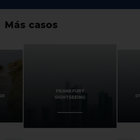
Más casos
FRANKFURT
ER
S
SIGHTSEEING