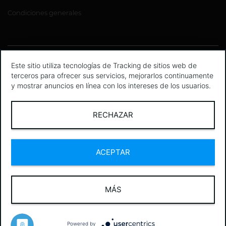
Condiciones generales
Este sitio utiliza tecnologías de Tracking de sitios web de
terceros para ofrecer sus servicios, mejorarlos continuamente
y mostrar anuncios en línea con los intereses de los usuarios.
RECHAZAR
Agencia Pimcore
SEO
react
AEM
Symfony
Diseño UX y UI
marketing en línea
agencia-pimcore-barcelona
ACEPTAR
MÁS
Powered by