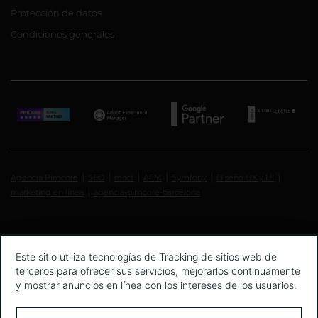
Protección de datos
Condiciones generales
Agencia Pimcore
SEO
react
AEM
Symfony
Diseño UX y UI
marketing en línea
agencia-pimcore-barcelona
Este sitio utiliza tecnologías de Tracking de sitios web de
terceros para ofrecer sus servicios, mejorarlos continuamente
y mostrar anuncios en línea con los intereses de los usuarios.