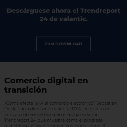
Descárguese ahora el Trendreport
24 de valantic.
ZUM DOWNLOAD
Comercio digital en
transición
¿Cómo afecta la IA al comercio electrónico? Sebastian
Drickl, socio director de valantic DXA, ha escrito un
artículo sobre este tema en el actual valantic
Trendreport 24, que muestra cómo el progreso
tecnológico se manifiesta en conceptos como el