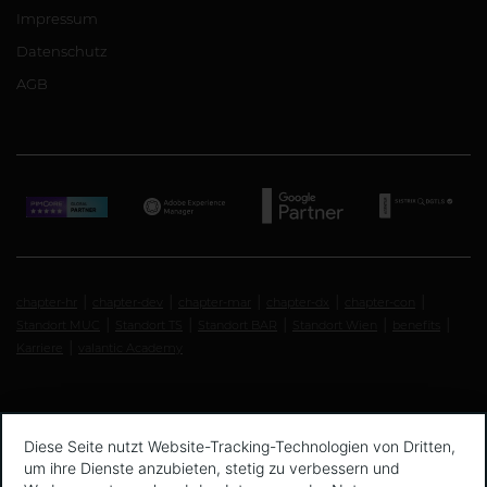
Impressum
Datenschutz
AGB
chapter-hr
chapter-dev
chapter-mar
chapter-dx
chapter-con
Standort MUC
Standort TS
Standort BAR
Standort Wien
benefits
Karriere
valantic Academy
Diese Seite nutzt Website-Tracking-Technologien von Dritten,
um ihre Dienste anzubieten, stetig zu verbessern und