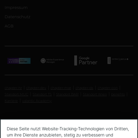
Impressum
Datenschutz
AGB
chapter-hr
chapter-dev
chapter-mar
chapter-dx
chapter-con
Standort MUC
Standort TS
Standort BAR
Standort Wien
benefits
Karriere
valantic Academy
Diese Seite nutzt Website-Tracking-Technologien von Dritten,
um ihre Dienste anzubieten, stetig zu verbessern und